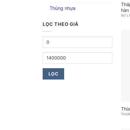
Tháp
Thùng nhựa
hàn 
XỬ L
LỌC THEO GIÁ
Giá
tối
thiểu
Giá
tối
đa
LỌC
Thù
THÙ