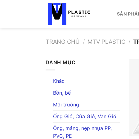
Bỏ
qua
SẢN PHẨ
nội
dung
TRANG CHỦ
/
MTV PLASTIC
/
T
DANH MỤC
Khác
Bồn, bể
Môi trường
Ống Gió, Cửa Gió, Van Gió
Ống, máng, nẹp nhựa PP,
PVC, PE