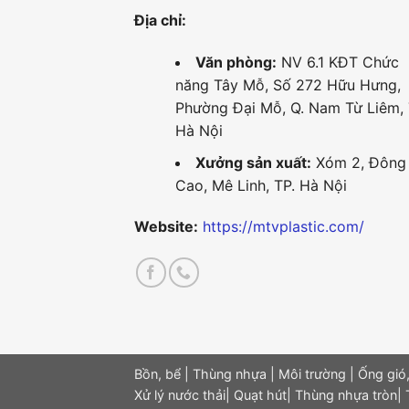
Địa chỉ:
Văn phòng:
NV 6.1 KĐT Chức
năng Tây Mỗ, Số 272 Hữu Hưng,
Phường Đại Mỗ, Q. Nam Từ Liêm, 
Hà Nội
Xưởng sản xuất:
Xóm 2, Đông
Cao, Mê Linh, TP. Hà Nội
Website:
https://mtvplastic.com/
Bồn, bể
|
Thùng nhựa
|
Môi trường
|
Ống gió,
Xử lý nước thải
|
Quạt hút
|
Thùng nhựa tròn
|