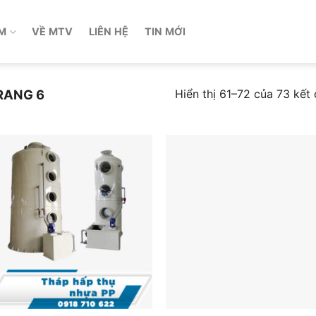
M
VỀ MTV
LIÊN HỆ
TIN MỚI
Hiển thị 61–72 của 73 kết
RANG 6