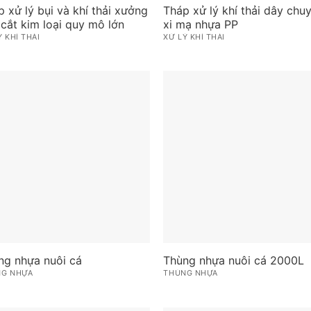
 xử lý bụi và khí thải xưởng
Tháp xử lý khí thải dây chu
cắt kim loại quy mô lớn
xi mạ nhựa PP
Ý KHÍ THẢI
XỬ LÝ KHÍ THẢI
ng nhựa nuôi cá
Thùng nhựa nuôi cá 2000L
NG NHỰA
THÙNG NHỰA