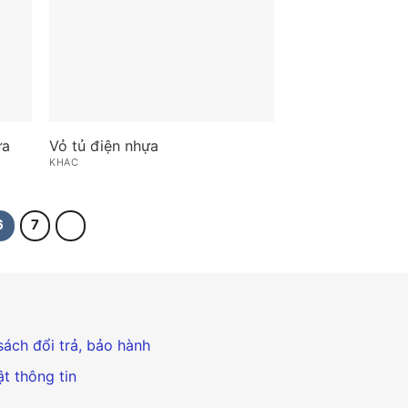
ựa
Vỏ tủ điện nhựa
KHÁC
6
7
sách đổi trả, bảo hành
t thông tin