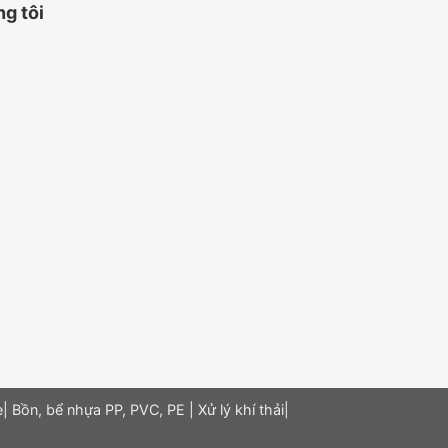
ng tôi
e
|
Bồn, bể nhựa PP, PVC, PE
|
Xử lý khí thải
|