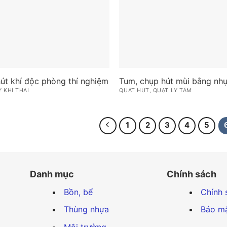
hút khí độc phòng thí nghiệm
Tum, chụp hút mùi bằng nh
Ý KHÍ THẢI
QUẠT HÚT, QUẠT LY TÂM
1
2
3
4
5
Danh mục
Chính sách
Bồn, bể
Chính 
Thùng nhựa
Bảo mậ
Môi trường