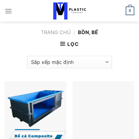
Bỏ
qua
0
nội
dung
TRANG CHỦ
/
BỒN, BỂ
LỌC