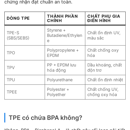
chứng nhận đạt chuẩn an toàn.
THÀNH PHẦN
CHẤT PHỤ GIA
DÒNG TPE
CHÍNH
ĐIỂN HÌNH
Styrene +
TPE-S
Chất ổn định UV,
Butadiene/Ethylen
(SBS/SEBS)
màu sắc
e
Polypropylene +
Chất chống oxy
TPO
EPDM
hóa
PP + EPDM lưu
Dầu khoáng, chất
TPV
hóa động
độn trơ
TPU
Polyurethane
Chất ổn định nhiệt
Polyester +
Chất chống UV,
TPEE
Polyether
chống oxy hóa
TPE có chứa BPA không?