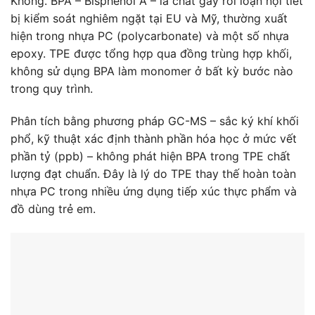
Không. BPA – Bisphenol A – là chất gây rối loạn nội tiết
bị kiểm soát nghiêm ngặt tại EU và Mỹ, thường xuất
hiện trong nhựa PC (polycarbonate) và một số nhựa
epoxy. TPE được tổng hợp qua đồng trùng hợp khối,
không sử dụng BPA làm monomer ở bất kỳ bước nào
trong quy trình.
Phân tích bằng phương pháp GC-MS – sắc ký khí khối
phổ, kỹ thuật xác định thành phần hóa học ở mức vết
phần tỷ (ppb) – không phát hiện BPA trong TPE chất
lượng đạt chuẩn. Đây là lý do TPE thay thế hoàn toàn
nhựa PC trong nhiều ứng dụng tiếp xúc thực phẩm và
đồ dùng trẻ em.