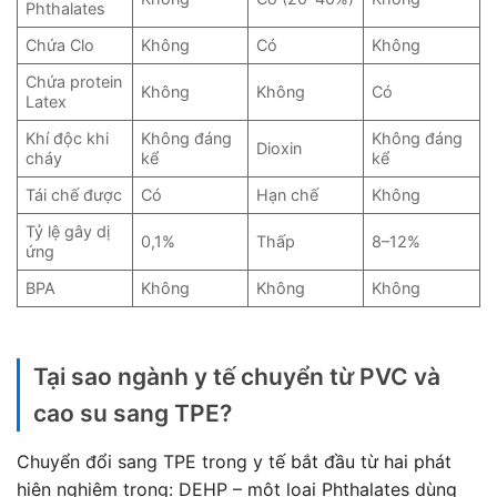
Phthalates
Chứa Clo
Không
Có
Không
Chứa protein
Không
Không
Có
Latex
Khí độc khi
Không đáng
Không đáng
Dioxin
cháy
kể
kể
Tái chế được
Có
Hạn chế
Không
Tỷ lệ gây dị
0,1%
Thấp
8–12%
ứng
BPA
Không
Không
Không
Tại sao ngành y tế chuyển từ PVC và
cao su sang TPE?
Chuyển đổi sang TPE trong y tế bắt đầu từ hai phát
hiện nghiêm trọng: DEHP – một loại Phthalates dùng