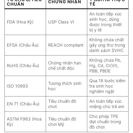
CHỨNG NHẬN
CHUẨN
TẾ
An toàn tiếp xúc
sinh học, dùng
FDA (Hoa Kỳ)
USP Class VI
được trong thiết
bị y tế
Không chứa chất
EFSA (Châu Âu)
REACH compliant
gây ung thư trong
danh sách SVHC
Không chứa Pb,
Chứng nhận hạn
RoHS (Châu Âu)
Hg, Cd, Cr(VI),
chế chất độc
PBB, PBDE
Qua 18 bước kiểm
Tương thích sinh
ISO 10993
tra sinh học
học
nghiêm ngặt
Tiêu chuẩn đồ
An toàn tiếp xúc
EN 71 (Châu Âu)
chơi
miệng cho trẻ em
Cho phép TPE
ASTM F963 (Hoa
Tiêu chuẩn đồ
đạt chuẩn trong
Kỳ)
chơi Mỹ
đồ chơi