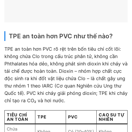
TPE an toàn hơn PVC như thế nào?
TPE an toàn hơn PVC rõ rệt trên bốn tiêu chí cốt lõi:
không chứa Clo trong cấu trúc phân tử, không cần
Phthalates hóa dẻo, không phát sinh dioxin khi cháy và
tái chế được hoàn toàn. Dioxin – nhóm hợp chất cực
độc sinh ra khi đốt vật liệu chứa Clo – là chất gây ung
thư nhóm 1 theo IARC (Cơ quan Nghiên cứu Ung thư
Quốc tế). PVC khi cháy giải phóng dioxin; TPE khi cháy
chỉ tạo ra CO₂ và hơi nước.
TIÊU CHÍ
CAO SU TỰ
TPE
PVC
AN TOÀN
NHIÊN
Chứa
Không
Có (20–40%)
Không