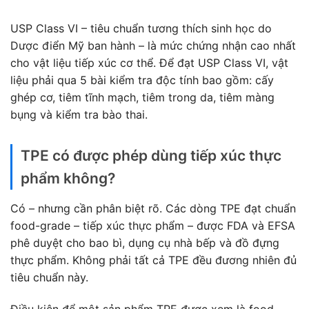
USP Class VI – tiêu chuẩn tương thích sinh học do
Dược điển Mỹ ban hành – là mức chứng nhận cao nhất
cho vật liệu tiếp xúc cơ thể. Để đạt USP Class VI, vật
liệu phải qua 5 bài kiểm tra độc tính bao gồm: cấy
ghép cơ, tiêm tĩnh mạch, tiêm trong da, tiêm màng
bụng và kiểm tra bào thai.
TPE có được phép dùng tiếp xúc thực
phẩm không?
Có – nhưng cần phân biệt rõ. Các dòng TPE đạt chuẩn
food-grade – tiếp xúc thực phẩm – được FDA và EFSA
phê duyệt cho bao bì, dụng cụ nhà bếp và đồ đựng
thực phẩm. Không phải tất cả TPE đều đương nhiên đủ
tiêu chuẩn này.
Điều kiện để một sản phẩm TPE được xem là food-