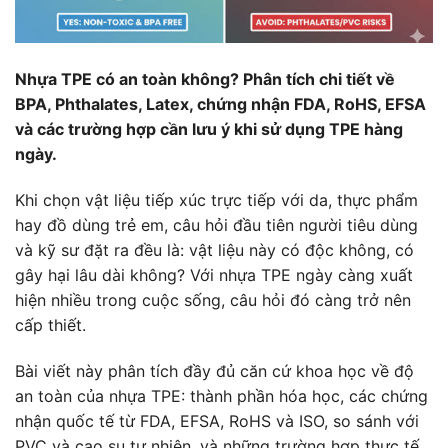
Nhựa TPE có an toàn không? Phân tích chi tiết về
BPA, Phthalates, Latex, chứng nhận FDA, RoHS, EFSA
và các trường hợp cần lưu ý khi sử dụng TPE hàng
ngày.
Khi chọn vật liệu tiếp xúc trực tiếp với da, thực phẩm
hay đồ dùng trẻ em, câu hỏi đầu tiên người tiêu dùng
và kỹ sư đặt ra đều là: vật liệu này có độc không, có
gây hại lâu dài không? Với nhựa TPE ngày càng xuất
hiện nhiều trong cuộc sống, câu hỏi đó càng trở nên
cấp thiết.
Bài viết này phân tích đầy đủ căn cứ khoa học về độ
an toàn của nhựa TPE: thành phần hóa học, các chứng
nhận quốc tế từ FDA, EFSA, RoHS và ISO, so sánh với
PVC và cao su tự nhiên, và những trường hợp thực tế