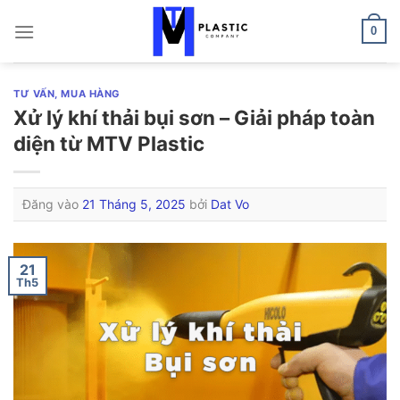
Bỏ
qua
0
nội
dung
TƯ VẤN, MUA HÀNG
Xử lý khí thải bụi sơn – Giải pháp toàn
diện từ MTV Plastic
Đăng vào
21 Tháng 5, 2025
bởi
Dat Vo
21
Th5