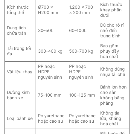
Kích thước
Kích thước
Ø700 ×
1.200 × 700
khay phần
tổng thể
H200 mm
× 200 mm
dưới
Đủ cho rò rỉ
Dung tích
30–50L
60–100L
nhỏ đến
chứa tràn
trung bình
Bao gồm
Tải trọng tối
300–400 kg
500–700 kg
phuy đầy
đa
hoá chất
PP hoặc
PP hoặc
Không dùng
Vật liệu khay
HDPE
HDPE
nhựa tái chế
nguyên sinh
nguyên sinh
Bánh lớn hơn
Đường kính
cho sàn
75–100 mm
100–125 mm
bánh xe
không bằng
phẳng
Không tia
Polyurethane
Polyurethane
Loại bánh xe
lửa, kháng
hoặc cao su
hoặc cao su
hoá chất
Bắt buộc để