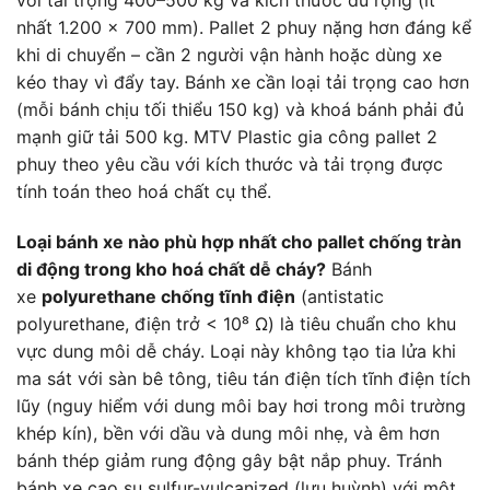
nhất 1.200 × 700 mm). Pallet 2 phuy nặng hơn đáng kể
khi di chuyển – cần 2 người vận hành hoặc dùng xe
kéo thay vì đẩy tay. Bánh xe cần loại tải trọng cao hơn
(mỗi bánh chịu tối thiểu 150 kg) và khoá bánh phải đủ
mạnh giữ tải 500 kg. MTV Plastic gia công pallet 2
phuy theo yêu cầu với kích thước và tải trọng được
tính toán theo hoá chất cụ thể.
Loại bánh xe nào phù hợp nhất cho pallet chống tràn
di động trong kho hoá chất dễ cháy?
Bánh
xe
polyurethane chống tĩnh điện
(antistatic
polyurethane, điện trở < 10⁸ Ω) là tiêu chuẩn cho khu
vực dung môi dễ cháy. Loại này không tạo tia lửa khi
ma sát với sàn bê tông, tiêu tán điện tích tĩnh điện tích
lũy (nguy hiểm với dung môi bay hơi trong môi trường
khép kín), bền với dầu và dung môi nhẹ, và êm hơn
bánh thép giảm rung động gây bật nắp phuy. Tránh
bánh xe cao su sulfur-vulcanized (lưu huỳnh) với một