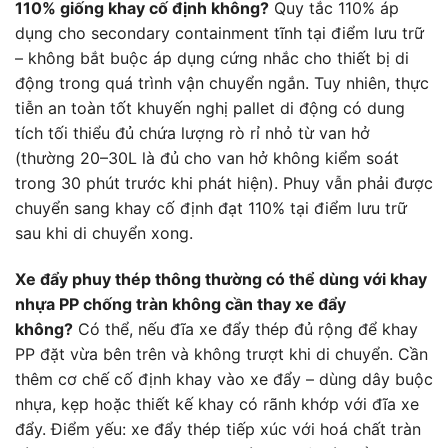
110% giống khay cố định không?
Quy tắc 110% áp
dụng cho secondary containment tĩnh tại điểm lưu trữ
– không bắt buộc áp dụng cứng nhắc cho thiết bị di
động trong quá trình vận chuyển ngắn. Tuy nhiên, thực
tiễn an toàn tốt khuyến nghị pallet di động có dung
tích tối thiểu đủ chứa lượng rò rỉ nhỏ từ van hở
(thường 20–30L là đủ cho van hở không kiểm soát
trong 30 phút trước khi phát hiện). Phuy vẫn phải được
chuyển sang khay cố định đạt 110% tại điểm lưu trữ
sau khi di chuyển xong.
Xe đẩy phuy thép thông thường có thể dùng với khay
nhựa PP chống tràn không cần thay xe đẩy
không?
Có thể, nếu đĩa xe đẩy thép đủ rộng để khay
PP đặt vừa bên trên và không trượt khi di chuyển. Cần
thêm cơ chế cố định khay vào xe đẩy – dùng dây buộc
nhựa, kẹp hoặc thiết kế khay có rãnh khớp với đĩa xe
đẩy. Điểm yếu: xe đẩy thép tiếp xúc với hoá chất tràn