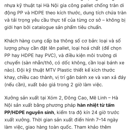
nhựa kỹ thuật tại Hà Nội gia công pallet chống tràn di
động PP và HDPE theo kích thước, dung tích chứa tràn
và tải trọng yêu cầu thực tế của từng cơ sở – không bị
giới hạn bởi catalogue sản phẩm tiêu chuẩn.
Khách hàng cung cấp ba thông số cơ bản: loại và số
lượng phuy cần đặt lên pallet, loại hoá chất (để chọn
PP hay HDPE hay PVC), và điều kiện môi trường di
chuyển (sàn nhẵn/thô, có dốc không, cần loại bánh xe
nào). Đội kỹ thuật MTV Plastic thiết kế kích thước
khay, chiều cao thành, vị trí gắn bánh xe và van xả đáy
(nếu cần), xuất báo giá trong 2 giờ làm việc.
Xưởng sản xuất tại Xóm 2, Đông Cao, Mê Linh – Hà
Nội sản xuất bằng phương pháp
hàn nhiệt từ tấm
PP/HDPE nguyên sinh
, kiểm tra độ kín 24 giờ trước
xuất xưởng. Thời gian sản xuất điển hình 7–14 ngày
làm việc, giao hàng toàn quốc. Tham khảo thêm