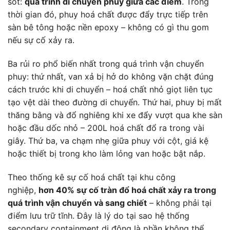
sót:
quá trình di chuyển phuy giữa các điểm
. Trong
thời gian đó, phuy hoá chất được đẩy trực tiếp trên
sàn bê tông hoặc nền epoxy – không có gì thu gom
nếu sự cố xảy ra.
Ba rủi ro phổ biến nhất trong quá trình vận chuyển
phuy: thứ nhất, van xả bị hở do không vặn chặt đúng
cách trước khi di chuyển – hoá chất nhỏ giọt liên tục
tạo vệt dài theo đường di chuyển. Thứ hai, phuy bị mất
thăng bằng và đổ nghiêng khi xe đẩy vượt qua khe sàn
hoặc đầu dốc nhỏ – 200L hoá chất đổ ra trong vài
giây. Thứ ba, va chạm nhẹ giữa phuy với cột, giá kệ
hoặc thiết bị trong kho làm lỏng van hoặc bật nắp.
Theo thống kê sự cố hoá chất tại khu công
nghiệp,
hơn 40% sự cố tràn đổ hoá chất xảy ra trong
quá trình vận chuyển và sang chiết
– không phải tại
điểm lưu trữ tĩnh. Đây là lý do tại sao hệ thống
secondary containment di động là phần không thể