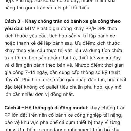
hợp. Phù hợp: cơ sở đã có xe đẩy, muốn thêm khả
năng thu gom tràn với chi phí tối thiểu.
Cách 3 – Khay chống tràn có bánh xe gia công theo
yêu cầu
: MTV Plastic gia công khay PP/HDPE theo
kích thước yêu cầu, tích hợp sẵn vị trí lắp bánh xe
hoặc thanh kê để lắp bánh sau. Ưu điểm: kích thước
khay theo yêu cầu thực tế, vật liệu và dung tích chứa
tràn tối ưu hơn sản phẩm đại trà, thiết kế van xả đáy
và điểm gắn bánh theo bản vẽ. Nhược điểm: thời gian
gia công 7–14 ngày, cần cung cấp thông số kỹ thuật
đầy đủ. Phù hợp: cơ sở cần giải pháp đặc thù, hoá chất
đặc biệt không có pallet tiêu chuẩn phù hợp, quy mô
lớn cần nhiều đơn vị đồng nhất.
Cách 4 – Hệ thống gờ di động modul
: khay chống tràn
PP lớn đặt trên nền có bánh xe công nghiệp tải nặng,
bảo vệ khu vực pha chế cả cụm thiết bị thay vì từng
phuy. Ưu điểm: secondary containment toàn bộ khu