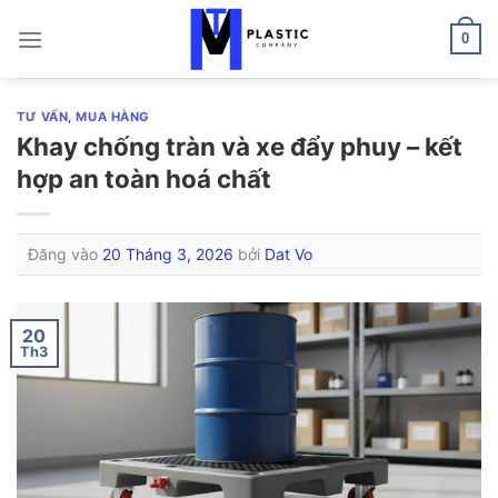
Bỏ
qua
0
nội
dung
TƯ VẤN, MUA HÀNG
Khay chống tràn và xe đẩy phuy – kết
hợp an toàn hoá chất
Đăng vào
20 Tháng 3, 2026
bởi
Dat Vo
20
Th3