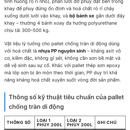
tình huống rò rỉ nhỏ), phần lưới đỡ phuy đặt bên trong
khay để phuy đứng ổn định và hoá chất rò rỉ chảy
xuống dưới lưới vào khay, và
bộ bánh xe
gắn dưới đáy
khay – thường 4 bánh xoay đa hướng polyurethane
chịu tải 300–500 kg.
Vật liệu lý tưởng cho pallet chống tràn di động dùng
với hoá chất là
nhựa PP nguyên sinh
– kháng axit vô
cơ, kiềm đặc, không gỉ sét, không cần sơn bề mặt và
dễ vệ sinh sau sự cố. Khác với pallet thép sơn epoxy
mà lớp sơn bị ăn mòn theo thời gian, PP duy trì khả
năng kháng hoá chất xuyên suốt vòng đời sản phẩm.
Thông số kỹ thuật tiêu chuẩn của pallet
chống tràn di động
LOẠI 1
LOẠI 2
THÔNG SỐ
GHI CHÚ
PHUY 200L
PHUY 200L