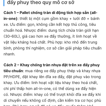
đẩy phuy theo quy mô cơ sở
Cách 1 – Pallet chống tràn di động tích hợp sẵn (all-
in-one)
: thiết bị một cụm gồm khay + lưới đỡ + bánh
xe. Ưu điểm: gọn, không cần kết hợp thủ công, tiêu
chuẩn hoá. Nhược điểm: dung tích chứa tràn giới hạn
(30–60L), giá cao hơn xe đẩy thường, ít linh hoạt về
vật liệu kháng hoá chất. Phù hợp: kho nhỏ đến trung
bình, phòng thí nghiệm, cơ sở cần giải pháp tiêu chuẩn
nhanh.
Cách 2 – Khay chống tràn nhựa đặt trên xe đẩy phuy
tiêu chuẩn
: mua riêng xe đẩy phuy thép và khay nhựa
PP/HDPE, đặt khay lên đĩa xe đẩy, đặt phuy vào trong
khay. Ưu điểm: linh hoạt vật liệu khay theo hoá chất,
chi phí thấp hơn all-in-one, có thể dùng xe đẩy hiện
có. Nhược điểm: khay có thể trượt khỏi đĩa xe đẩy khi
di chuyển nếu không cố định, cần kiểm tra cơ học phù