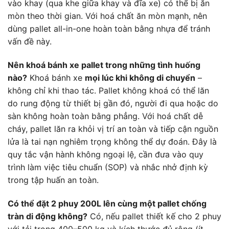
vào khay (qua khe giữa khay và đĩa xe) có thể bị ăn
mòn theo thời gian. Với hoá chất ăn mòn mạnh, nên
dùng pallet all-in-one hoàn toàn bằng nhựa để tránh
vấn đề này.
Nên khoá bánh xe pallet trong những tình huống
nào?
Khoá bánh xe
mọi lúc khi không di chuyển
–
không chỉ khi thao tác. Pallet không khoá có thể lăn
do rung động từ thiết bị gần đó, người đi qua hoặc do
sàn không hoàn toàn bằng phẳng. Với hoá chất dễ
cháy, pallet lăn ra khỏi vị trí an toàn và tiếp cận nguồn
lửa là tai nạn nghiêm trọng không thể dự đoán. Đây là
quy tắc vận hành không ngoại lệ, cần đưa vào quy
trình làm việc tiêu chuẩn (SOP) và nhắc nhở định kỳ
trong tập huấn an toàn.
Có thể đặt 2 phuy 200L lên cùng một pallet chống
tràn di động không?
Có, nếu pallet thiết kế cho 2 phuy
với tải trọng 400–500 kg và kích thước đủ rộng (ít