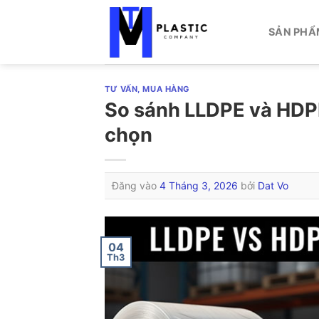
Bỏ
qua
SẢN PHẨ
nội
dung
TƯ VẤN, MUA HÀNG
So sánh LLDPE và HDPE
chọn
Đăng vào
4 Tháng 3, 2026
bởi
Dat Vo
04
Th3