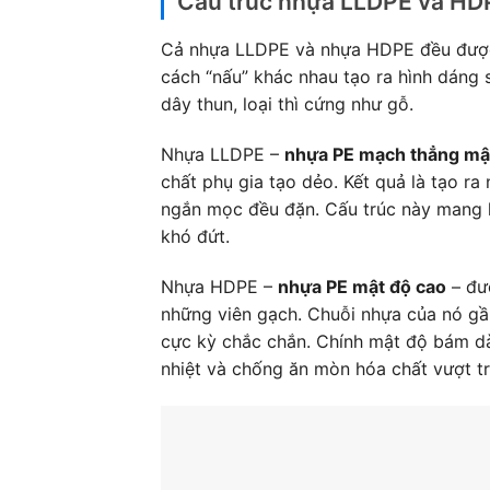
Cấu trúc nhựa LLDPE và HD
Cả nhựa LLDPE và nhựa HDPE đều được 
cách “nấu” khác nhau tạo ra hình dáng s
dây thun, loại thì cứng như gỗ.
Nhựa LLDPE –
nhựa PE mạch thẳng mậ
chất phụ gia tạo dẻo. Kết quả là tạo r
ngắn mọc đều đặn. Cấu trúc này mang l
khó đứt.
Nhựa HDPE –
nhựa PE mật độ cao
– đượ
những viên gạch. Chuỗi nhựa của nó g
cực kỳ chắc chắn. Chính mật độ bám d
nhiệt và chống ăn mòn hóa chất vượt tr