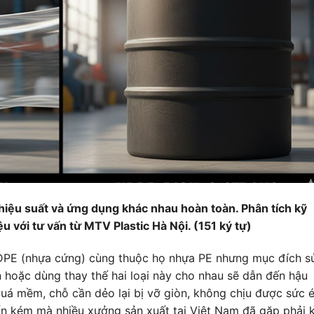
iệu suất và ứng dụng khác nhau hoàn toàn. Phân tích kỹ
ệu với tư vấn từ MTV Plastic Hà Nội. (151 ký tự)
DPE (nhựa cứng) cùng thuộc họ nhựa PE nhưng mục đích s
 hoặc dùng thay thế hai loại này cho nhau sẽ dẫn đến hậu
quá mềm, chỗ cần dẻo lại bị vỡ giòn, không chịu được sức 
tốn kém mà nhiều xưởng sản xuất tại Việt Nam đã gặp phải k