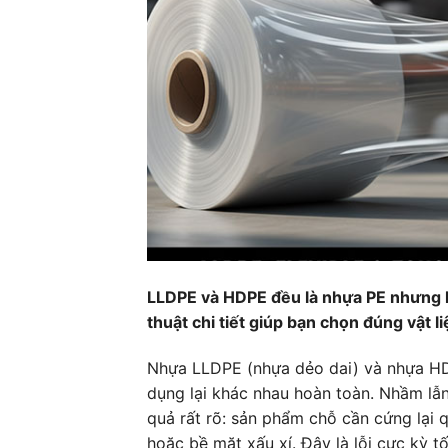
LLDPE và HDPE đều là nhựa PE nhưng h
thuật chi tiết giúp bạn chọn đúng vật li
Nhựa LLDPE (nhựa dẻo dai) và nhựa H
dụng lại khác nhau hoàn toàn. Nhầm lẫn
quả rất rõ: sản phẩm chỗ cần cứng lại 
hoặc bề mặt xấu xí. Đây là lỗi cực kỳ 