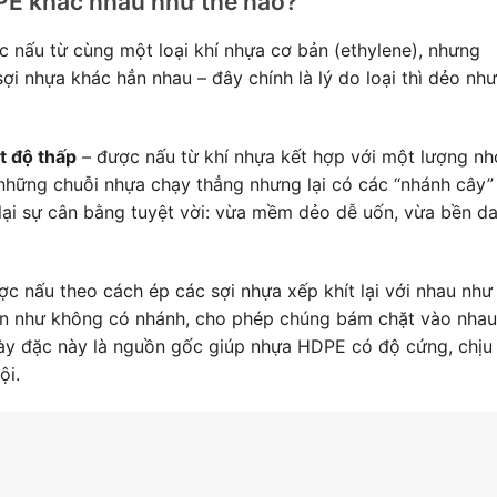
PE khác nhau như thế nào?
nấu từ cùng một loại khí nhựa cơ bản (ethylene), nhưng
ợi nhựa khác hẳn nhau – đây chính là lý do loại thì dẻo như
t độ thấp
– được nấu từ khí nhựa kết hợp với một lượng nh
a những chuỗi nhựa chạy thẳng nhưng lại có các “nhánh cây”
ại sự cân bằng tuyệt vời: vừa mềm dẻo dễ uốn, vừa bền da
c nấu theo cách ép các sợi nhựa xếp khít lại với nhau như
ần như không có nhánh, cho phép chúng bám chặt vào nhau
ày đặc này là nguồn gốc giúp nhựa HDPE có độ cứng, chịu
ội.