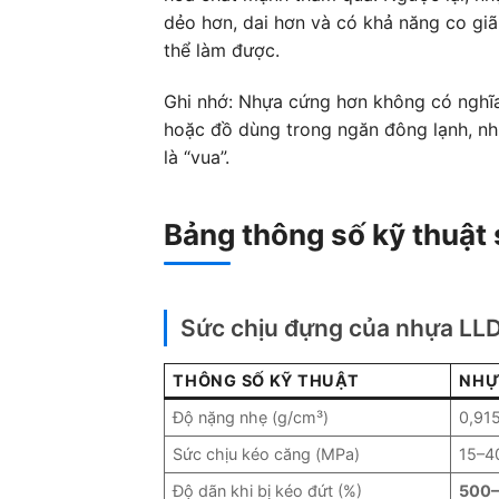
dẻo hơn, dai hơn và có khả năng co gi
thể làm được.
Ghi nhớ: Nhựa cứng hơn không có nghĩa
hoặc đồ dùng trong ngăn đông lạnh, n
là “vua”.
Bảng thông số kỹ thuật 
Sức chịu đựng của nhựa LL
THÔNG SỐ KỸ THUẬT
NHỰ
Độ nặng nhẹ (g/cm³)
0,91
Sức chịu kéo căng (MPa)
15–4
Độ dãn khi bị kéo đứt (%)
500–