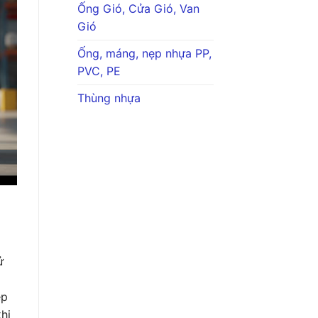
Ống Gió, Cửa Gió, Van
Gió
Ống, máng, nẹp nhựa PP,
PVC, PE
Thùng nhựa
ử
ép
hi