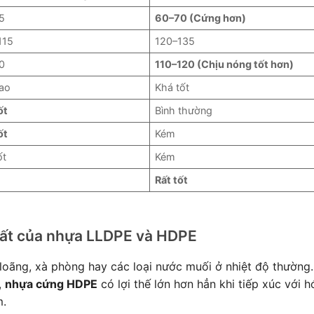
5
60–70 (Cứng hơn)
115
120–135
0
110–120 (Chịu nóng tốt hơn)
cao
Khá tốt
ốt
Bình thường
ốt
Kém
ốt
Kém
Rất tốt
hất của nhựa LLDPE và HDPE
 loãng, xà phòng hay các loại nước muối ở nhiệt độ thường.
,
nhựa cứng HDPE
có lợi thế lớn hơn hẳn khi tiếp xúc với h
m.