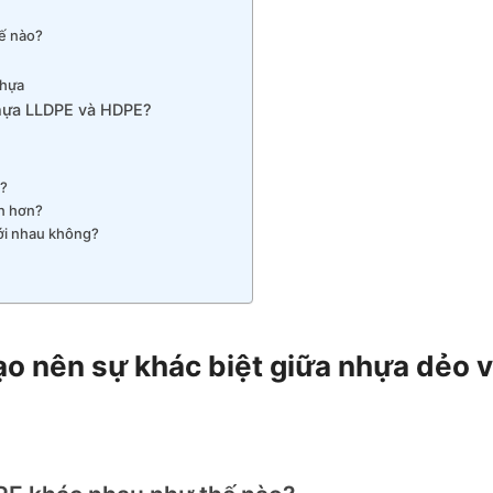
ế nào?
nhựa
nhựa LLDPE và HDPE?
E?
ền hơn?
ới nhau không?
ạo nên sự khác biệt giữa nhựa dẻo 