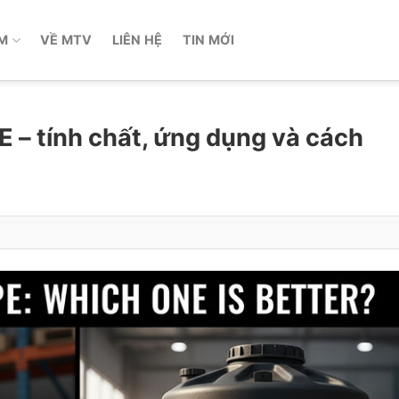
M
VỀ MTV
LIÊN HỆ
TIN MỚI
 – tính chất, ứng dụng và cách