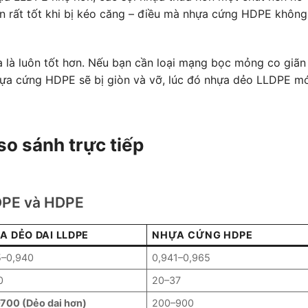
ãn rất tốt khi bị kéo căng – điều mà nhựa cứng HDPE không
 là luôn tốt hơn. Nếu bạn cần loại mạng bọc mỏng co giãn
hựa cứng HDPE sẽ bị giòn và vỡ, lúc đó nhựa dẻo LLDPE mớ
so sánh trực tiếp
DPE và HDPE
A DẺO DAI LLDPE
NHỰA CỨNG HDPE
5–0,940
0,941–0,965
0
20–37
700 (Dẻo dai hơn)
200–900