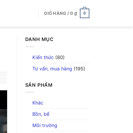
GIỎ HÀNG /
0
₫
0
DANH MỤC
Kiến thức
(80)
Tư vấn, mua hàng
(195)
SẢN PHẨM
Khác
Bồn, bể
Môi trường