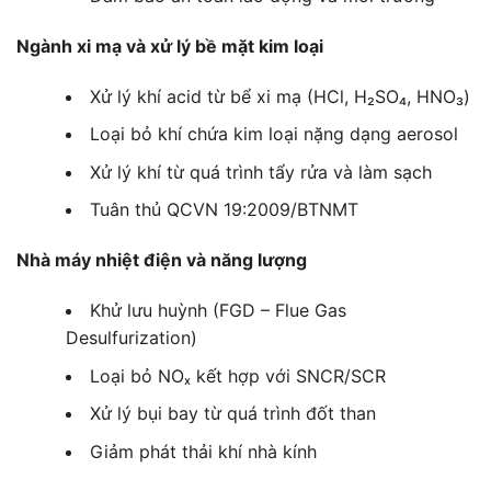
Ngành xi mạ và xử lý bề mặt kim loại
Xử lý khí acid từ bể xi mạ (HCl, H₂SO₄, HNO₃)
Loại bỏ khí chứa kim loại nặng dạng aerosol
Xử lý khí từ quá trình tẩy rửa và làm sạch
Tuân thủ QCVN 19:2009/BTNMT
Nhà máy nhiệt điện và năng lượng
Khử lưu huỳnh (FGD – Flue Gas
Desulfurization)
Loại bỏ NOₓ kết hợp với SNCR/SCR
Xử lý bụi bay từ quá trình đốt than
Giảm phát thải khí nhà kính