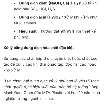
Dung dịch kiềm (NaOH, Ca(OH)₂)
: Xử lý khí
acid như SO₂, HCl, H₂S
Dung dịch acid (H₂SO₄)
: Xử lý khí kiềm như
NH₃, amines
Hiệu suất
: Thường đạt 90-99% với thiết kế
phù hợp
Xử lý bằng dung dịch hóa chất đặc biệt
Sử dụng các chất hấp thụ chuyên biệt hoặc chất xúc
tác để xử lý các khí thải phức tạp, độc hại cao hoặc
khó xử lý.
“Lựa chọn loại dung dịch xử lý phù hợp là yếu tố then
chốt quyết định hiệu suất của toàn bộ hệ thống”
, ông
Mạnh Đào, Giám đốc MTV Plastic với hơn 10 năm kinh
nghiệm trong ngành chia sẻ.