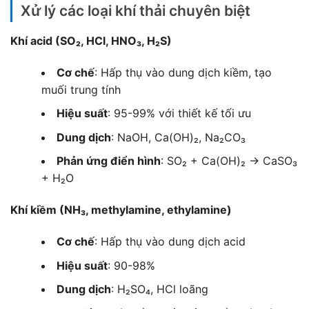
Xử lý các loại khí thải chuyên biệt
Khí acid (SO₂, HCl, HNO₃, H₂S)
Cơ chế
: Hấp thụ vào dung dịch kiềm, tạo
muối trung tính
Hiệu suất
: 95-99% với thiết kế tối ưu
Dung dịch
: NaOH, Ca(OH)₂, Na₂CO₃
Phản ứng điển hình
: SO₂ + Ca(OH)₂ → CaSO₃
+ H₂O
Khí kiềm (NH₃, methylamine, ethylamine)
Cơ chế
: Hấp thụ vào dung dịch acid
Hiệu suất
: 90-98%
Dung dịch
: H₂SO₄, HCl loãng