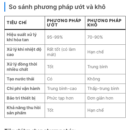
So sánh phương pháp ướt và khô
PHƯƠNG PHÁP
PHƯƠNG PHÁP
TIÊU CHÍ
ƯỚT
KHÔ
Hiệu suất xử lý
95-99%
70-90%
khí hòa tan
Xử lý khí nhiệt độ
Rất tốt (có làm
Hạn chế
cao
mát)
Xử lý đồng thời
Tốt
Trung bình
nhiều chất
Tạo nước thải
Có
Không
Chi phí vận hành
Trung bình-cao
Thấp-trung bình
Bảo trì thiết bị
Phức tạp hơn
Đơn giản hơn
Khả năng thu hồi
Tốt
Hạn chế
sản phẩm