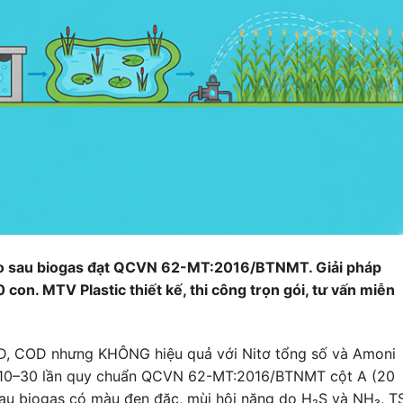
heo sau biogas đạt QCVN 62-MT:2016/BTNMT. Giải pháp
n. MTV Plastic thiết kế, thi công trọn gói, tư vấn miễn
D, COD nhưng KHÔNG hiệu quả với Nitơ tổng số và Amoni
 10–30 lần quy chuẩn QCVN 62-MT:2016/BTNMT cột A (20
 sau biogas có màu đen đặc, mùi hôi nặng do H₂S và NH₃, T