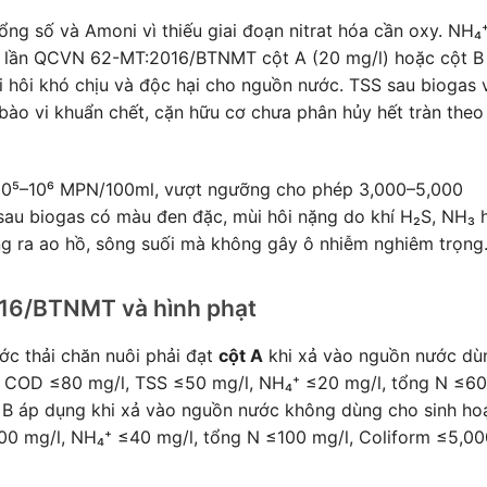
g số và Amoni vì thiếu giai đoạn nitrat hóa cần oxy. NH₄
0 lần QCVN 62-MT:2016/BTNMT cột A (20 mg/l) hoặc cột B
i hôi khó chịu và độc hại cho nguồn nước. TSS sau biogas 
bào vi khuẩn chết, cặn hữu cơ chưa phân hủy hết tràn theo
10⁵–10⁶ MPN/100ml, vượt ngưỡng cho phép 3,000–5,000
au biogas có màu đen đặc, mùi hôi nặng do khí H₂S, NH₃ 
ng ra ao hồ, sông suối mà không gây ô nhiễm nghiêm trọng
6/BTNMT và hình phạt
 thải chăn nuôi phải đạt
cột A
khi xả vào nguồn nước dù
, COD ≤80 mg/l, TSS ≤50 mg/l, NH₄⁺ ≤20 mg/l, tổng N ≤60
B áp dụng khi xả vào nguồn nước không dùng cho sinh hoạ
0 mg/l, NH₄⁺ ≤40 mg/l, tổng N ≤100 mg/l, Coliform ≤5,00