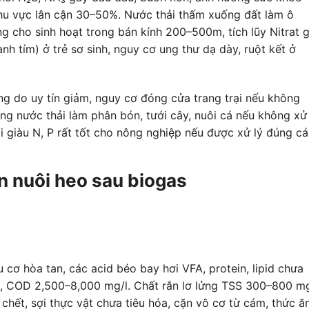
khu vực lân cận 30–50%. Nước thải thấm xuống đất làm ô
 cho sinh hoạt trong bán kính 200–500m, tích lũy Nitrat 
 tím) ở trẻ sơ sinh, nguy cơ ung thư dạ dày, ruột kết ở
ng do uy tín giảm, nguy cơ đóng cửa trang trại nếu không
ụng nước thải làm phân bón, tưới cây, nuôi cá nếu không xử 
i giàu N, P rất tốt cho nông nghiệp nếu được xử lý đúng cá
n nuôi heo sau biogas
 cơ hòa tan, các acid béo bay hơi VFA, protein, lipid chưa
, COD 2,500–8,000 mg/l. Chất rắn lơ lửng TSS 300–800 mg
chết, sợi thực vật chưa tiêu hóa, cặn vô cơ từ cám, thức ăn