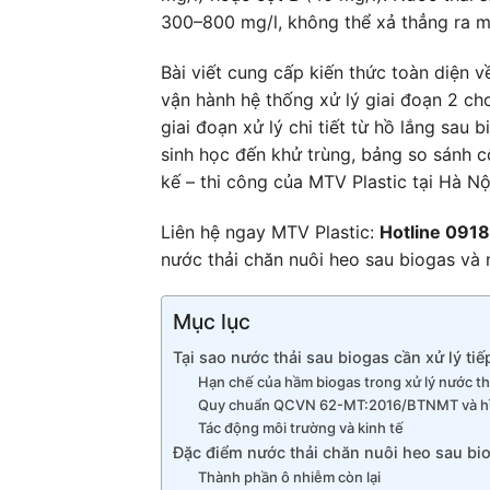
300–800 mg/l, không thể xả thẳng ra 
Bài viết cung cấp kiến thức toàn diện v
vận hành hệ thống xử lý giai đoạn 2 c
giai đoạn xử lý chi tiết từ hồ lắng sau 
sinh học đến khử trùng, bảng so sánh cô
kế – thi công của MTV Plastic tại Hà Nộ
Liên hệ ngay MTV Plastic:
Hotline 091
nước thải chăn nuôi heo sau biogas và 
Mục lục
Tại sao nước thải sau biogas cần xử lý tiế
Hạn chế của hầm biogas trong xử lý nước th
Quy chuẩn QCVN 62-MT:2016/BTNMT và hì
Tác động môi trường và kinh tế
Đặc điểm nước thải chăn nuôi heo sau bi
Thành phần ô nhiễm còn lại