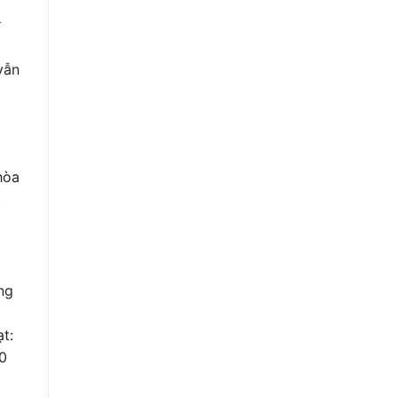
⁺
vẫn
hòa
.
ng
t:
0