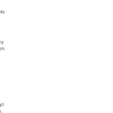
gây
lý
ch.
/l
,