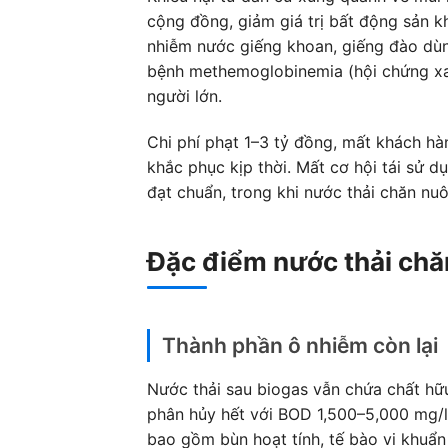
cộng đồng, giảm giá trị bất động sản 
nhiễm nước giếng khoan, giếng đào dùng
bệnh methemoglobinemia (hội chứng xanh
người lớn.
Chi phí phạt 1–3 tỷ đồng, mất khách hà
khắc phục kịp thời. Mất cơ hội tái sử d
đạt chuẩn, trong khi nước thải chăn nuô
Đặc điểm nước thải chă
Thành phần ô nhiễm còn lại
Nước thải sau biogas vẫn chứa chất hữu
phân hủy hết với BOD 1,500–5,000 mg/l
bao gồm bùn hoạt tính, tế bào vi khuẩn 