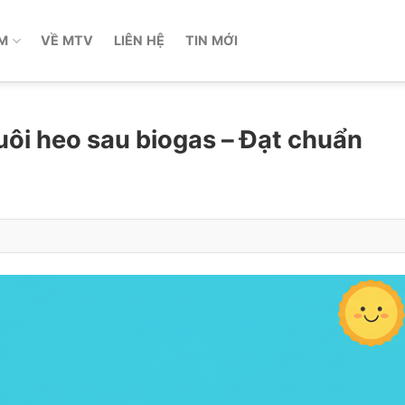
M
VỀ MTV
LIÊN HỆ
TIN MỚI
uôi heo sau biogas – Đạt chuẩn