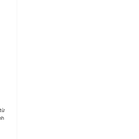
từ
nh