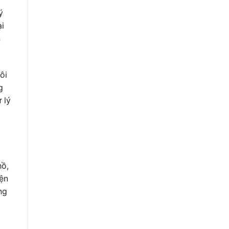
ý
i
n
ôi
g
 lý
hồ,
iện
ng