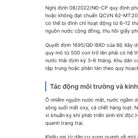
Nghị định 08/2022/NĐ-CP quy định phạt 
hoặc không đạt chuẩn QCVN 62-MT:2016
có thể bị đình chỉ hoạt động từ 6–12 t
nguồn nước cộng đồng, thu hồi giấy ph
Quyết định 1695/QĐ-BXD của Bộ Xây dựn
quy mô từ 500 con trở lên phải có hệ t
nước thải định kỳ 3–6 tháng. Khu dân c
tập trung hoặc phân tán theo quy hoạc
Tác động môi trường và kinh
Ô nhiễm nguồn nước mặt, nước ngầm do
sông suối mất oxy, cá chết hàng loạt. 
vi khuẩn kỵ khí phát triển sinh khí độc
quanh trang trại.
Khiếu nại từ dân cư xung quanh về mùi