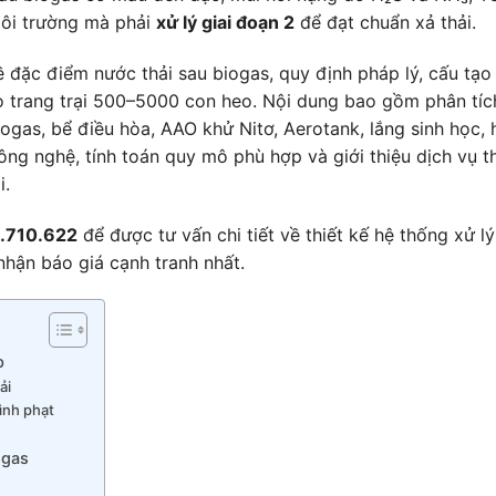
môi trường mà phải
xử lý giai đoạn 2
để đạt chuẩn xả thải.
ề đặc điểm nước thải sau biogas, quy định pháp lý, cấu tạo
ho trang trại 500–5000 con heo. Nội dung bao gồm phân tíc
biogas, bể điều hòa, AAO khử Nitơ, Aerotank, lắng sinh học, 
ng nghệ, tính toán quy mô phù hợp và giới thiệu dịch vụ th
i.
8.710.622
để được tư vấn chi tiết về thiết kế hệ thống xử lý
nhận báo giá cạnh tranh nhất.
p
ải
nh phạt
ogas