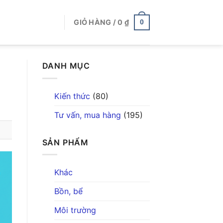
GIỎ HÀNG /
0
₫
0
DANH MỤC
Kiến thức
(80)
Tư vấn, mua hàng
(195)
SẢN PHẨM
Khác
Bồn, bể
Môi trường