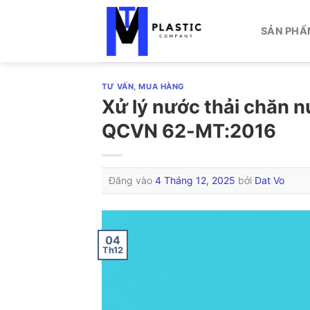
Bỏ
qua
SẢN PHẨ
nội
dung
TƯ VẤN, MUA HÀNG
Xử lý nước thải chăn n
QCVN 62-MT:2016
Đăng vào
4 Tháng 12, 2025
bởi
Dat Vo
04
Th12