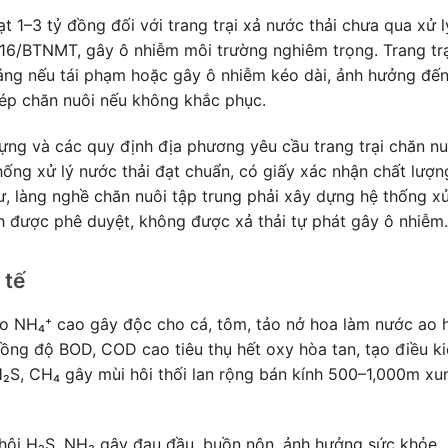
1–3 tỷ đồng đối với trang trại xả nước thải chưa qua xử l
/BTNMT, gây ô nhiễm môi trường nghiêm trọng. Trang trạ
háng nếu tái phạm hoặc gây ô nhiễm kéo dài, ảnh hưởng đế
ép chăn nuôi nếu không khắc phục.
g và các quy định địa phương yêu cầu trang trại chăn nu
hống xử lý nước thải đạt chuẩn, có giấy xác nhận chất lượn
ư, làng nghề chăn nuôi tập trung phải xây dựng hệ thống xử
h được phê duyệt, không được xả thải tự phát gây ô nhiễm.
 tế
 NH₄⁺ cao gây độc cho cá, tôm, tảo nở hoa làm nước ao 
Nồng độ BOD, COD cao tiêu thụ hết oxy hòa tan, tạo điều k
 H₂S, CH₄ gây mùi hôi thối lan rộng bán kính 500–1,000m xu
 hôi H₂S, NH₃ gây đau đầu, buồn nôn, ảnh hưởng sức khỏe