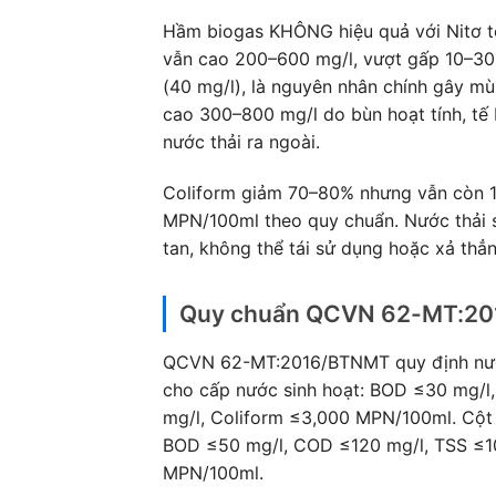
Hầm biogas KHÔNG hiệu quả với Nitơ tổn
vẫn cao 200–600 mg/l, vượt gấp 10–3
(40 mg/l), là nguyên nhân chính gây mù
cao 300–800 mg/l do bùn hoạt tính, tế 
nước thải ra ngoài.
Coliform giảm 70–80% nhưng vẫn còn 
MPN/100ml theo quy chuẩn. Nước thải s
tan, không thể tái sử dụng hoặc xả thẳ
Quy chuẩn QCVN 62-MT:201
QCVN 62-MT:2016/BTNMT quy định nước
cho cấp nước sinh hoạt: BOD ≤30 mg/l
mg/l, Coliform ≤3,000 MPN/100ml. Cột 
BOD ≤50 mg/l, COD ≤120 mg/l, TSS ≤10
MPN/100ml.