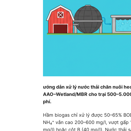
ướng dẫn xử lý nước thải chăn nuôi 
AAO–Wetland/MBR cho trại 500–5.000 co
phí.
Hầm biogas chỉ xử lý được 50–65% BO
NH₄⁺ vẫn cao 200–600 mg/l, vượt gấp
mg/l) hoặc cột B (40 mg/l). Nước thải